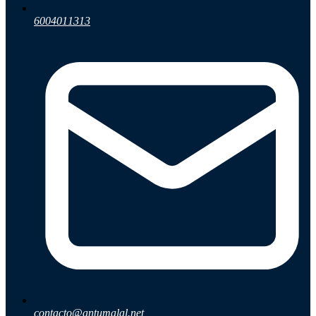
6004011313
contacto@antumalal.net