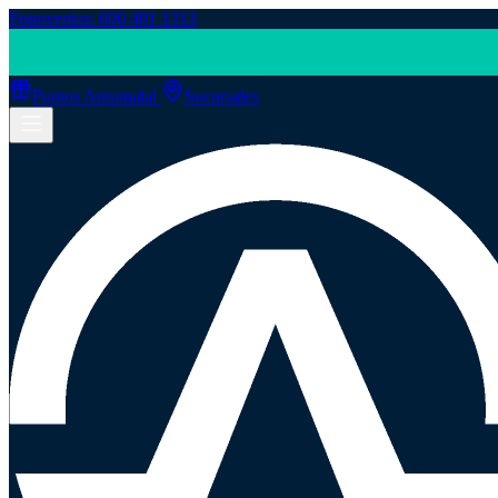
Fonoventas: 600 401 1313
Puntos Antumalal
Sucursales