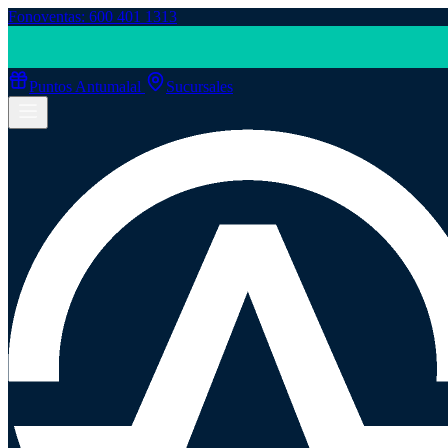
Fonoventas: 600 401 1313
Puntos Antumalal
Sucursales