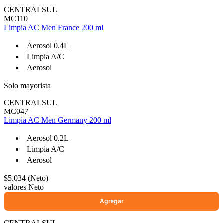
CENTRALSUL
MC110
Limpia AC Men France 200 ml
Ayuda
Aerosol 0.4L
Limpia A/C
Inicio
Aerosol
Sobre nosotros
Solo mayorista
Talleres
Sucursales
CENTRALSUL
MC047
Seguimiento de pedidos
Limpia AC Men Germany 200 ml
¿Quieres trabajar en Antumalal?
Aerosol 0.2L
Contacto
Limpia A/C
Reclamos
Aerosol
Regístrate como Mayorista
$5.034 (Neto)
valores Neto
CENTRALSUL