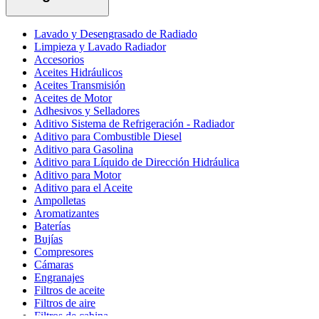
Lavado y Desengrasado de Radiado
Limpieza y Lavado Radiador
Accesorios
Aceites Hidráulicos
Aceites Transmisión
Aceites de Motor
Adhesivos y Selladores
Aditivo Sistema de Refrigeración - Radiador
Aditivo para Combustible Diesel
Aditivo para Gasolina
Aditivo para Líquido de Dirección Hidráulica
Aditivo para Motor
Aditivo para el Aceite
Ampolletas
Aromatizantes
Baterías
Bujías
Compresores
Cámaras
Engranajes
Filtros de aceite
Filtros de aire
Filtros de cabina