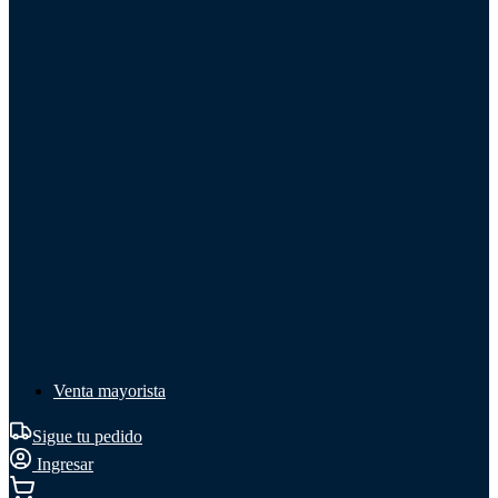
Líquido de frenos
Líquido de frenos
Ver todo
Líquido de frenos
DOT 3
DOT 4
Mineral
Venta mayorista
Sigue tu pedido
Ingresar