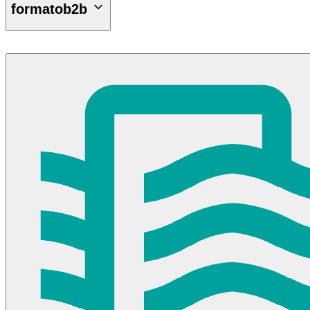
formatob2b
Caja 12 Un.
Caja 6 Un.
selladores