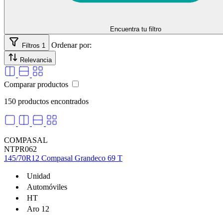
94 (670 Kg)
95 (690 Kg)
96 (710 kg)
Encuentra tu filtro
97 (730 Kg)
98 (750 kg)
Ordenar por:
Filtros
1
99 (775 kg)
Relevancia
Comparar productos
150 productos encontrados
COMPASAL
NTPR062
145/70R12 Compasal Grandeco 69 T
Unidad
Automóviles
HT
Aro 12