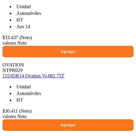
Unidad
Automóviles
HT
Ayuda
Aro 14
$33.437 (Neto)
Inicio
valores Neto
Sobre nosotros
Talleres
Sucursales
OVATION
Seguimiento de pedidos
NTPR029
155/65R14 Ovation Vi-682 75T
¿Quieres trabajar en Antumalal?
Contacto
Unidad
Reclamos
Automóviles
HT
Regístrate como Mayorista
$30.411 (Neto)
valores Neto