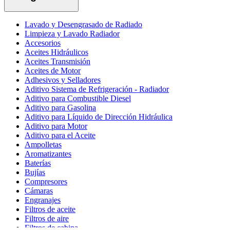
Lavado y Desengrasado de Radiado
Limpieza y Lavado Radiador
Accesorios
Aceites Hidráulicos
Aceites Transmisión
Aceites de Motor
Adhesivos y Selladores
Aditivo Sistema de Refrigeración - Radiador
Aditivo para Combustible Diesel
Aditivo para Gasolina
Aditivo para Líquido de Dirección Hidráulica
Aditivo para Motor
Aditivo para el Aceite
Ampolletas
Aromatizantes
Baterías
Bujías
Compresores
Cámaras
Engranajes
Filtros de aceite
Filtros de aire
Filtros de cabina