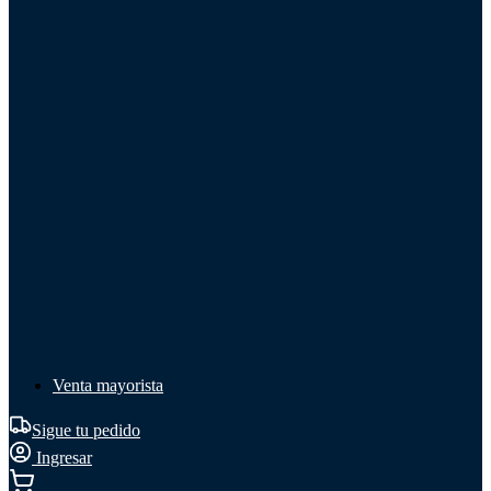
Líquido de frenos
Líquido de frenos
Ver todo
Líquido de frenos
DOT 3
DOT 4
Mineral
Venta mayorista
Sigue tu pedido
Ingresar