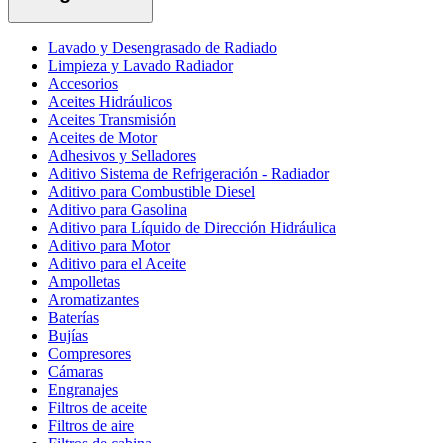
Lavado y Desengrasado de Radiado
Limpieza y Lavado Radiador
Accesorios
Aceites Hidráulicos
Aceites Transmisión
Aceites de Motor
Adhesivos y Selladores
Aditivo Sistema de Refrigeración - Radiador
Aditivo para Combustible Diesel
Aditivo para Gasolina
Aditivo para Líquido de Dirección Hidráulica
Aditivo para Motor
Aditivo para el Aceite
Ampolletas
Aromatizantes
Baterías
Bujías
Compresores
Cámaras
Engranajes
Filtros de aceite
Filtros de aire
Filtros de cabina