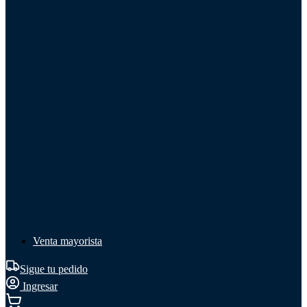
Líquido de frenos
Líquido de frenos
Ver todo
Líquido de frenos
DOT 3
DOT 4
Mineral
Venta mayorista
Sigue tu pedido
Ingresar