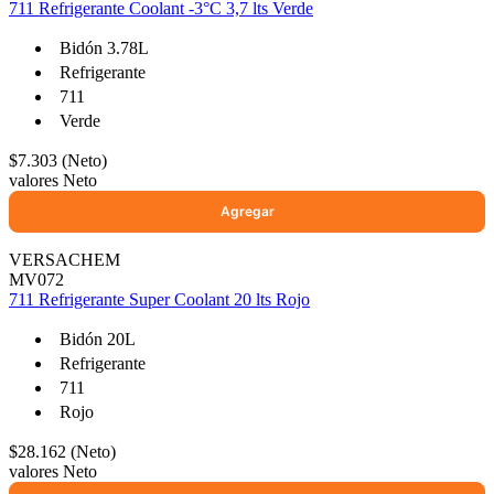
711 Refrigerante Coolant -3°C 3,7 lts Verde
Bidón 3.78L
Refrigerante
Ayuda
711
Verde
Inicio
$7.303 (Neto)
Sobre nosotros
valores Neto
Talleres
Sucursales
Seguimiento de pedidos
VERSACHEM
MV072
¿Quieres trabajar en Antumalal?
711 Refrigerante Super Coolant 20 lts Rojo
Contacto
Reclamos
Bidón 20L
Refrigerante
Regístrate como Mayorista
711
Rojo
$28.162 (Neto)
valores Neto