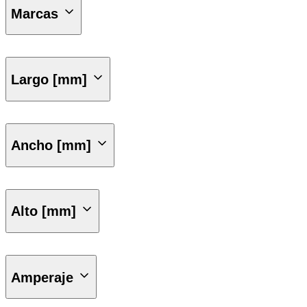
Marcas
A77
SUVERLASS
Largo [mm]
255
265
Ancho [mm]
165
172
Alto [mm]
170
200
Amperaje