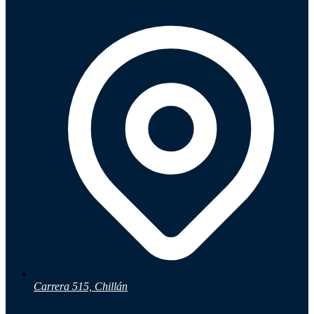
Ayuda
Inicio
Sobre nosotros
Talleres
Sucursales
Seguimiento de pedidos
¿Quieres trabajar en Antumalal?
Contacto
Reclamos
Regístrate como Mayorista
Carrera 515, Chillán