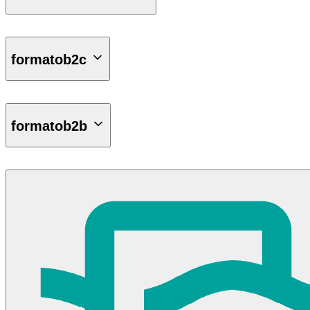
540 CCA
60 AH
formatob2c
60 AH,550 CCA,Borne Derecha
Borne Derecha
Unidad
formatob2b
Unidad