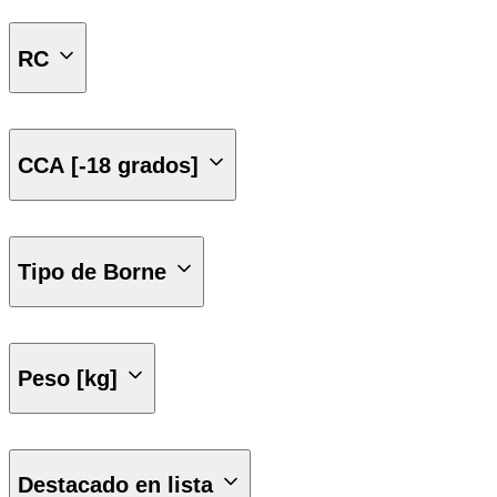
60 AH
RC
0
CCA [-18 grados]
540 CCA
550 CCA
Tipo de Borne
Borne Derecha
Peso [kg]
10.3
15.6
Destacado en lista