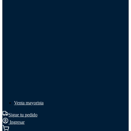
Líquido de frenos
Líquido de frenos
Ver todo
Líquido de frenos
DOT 3
DOT 4
Mineral
Venta mayorista
Sigue tu pedido
Ingresar