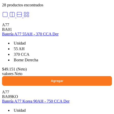
28 productos encontrados
A77
BA01
Batería A77 55AH - 370 CCA Der
Unidad
55 AH
370 CCA
Borne Derecha
$49.151 (Neto)
valores Neto
A77
BA09KO
Batería A77 Korea 90AH - 750 CCA Der
Unidad