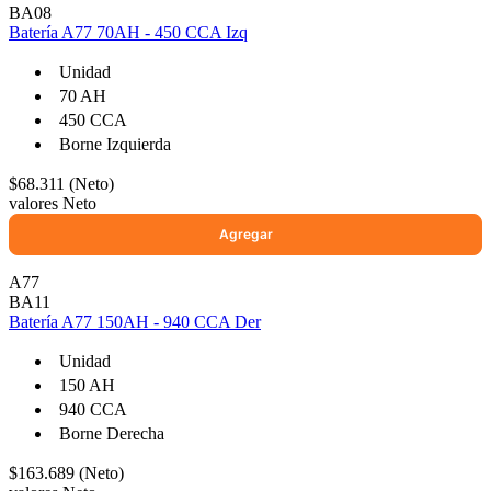
BA08
Batería A77 70AH - 450 CCA Izq
Unidad
70 AH
450 CCA
Borne Izquierda
$68.311 (Neto)
valores Neto
A77
BA11
Batería A77 150AH - 940 CCA Der
Unidad
150 AH
940 CCA
Borne Derecha
$163.689 (Neto)