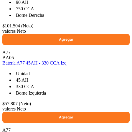
90 AH
750 CCA
Borne Derecha
$101.504 (Neto)
valores Neto
A77
BA05
Batería A77 45AH - 330 CCA Izq
Unidad
45 AH
330 CCA
Borne Izquierda
$57.807 (Neto)
valores Neto
A77