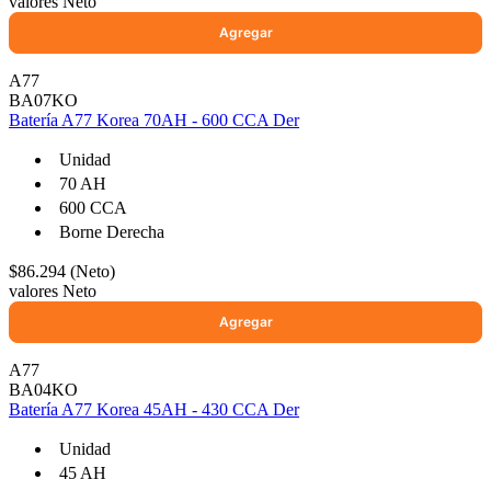
valores Neto
A77
Ayuda
BA07KO
Batería A77 Korea 70AH - 600 CCA Der
Inicio
Unidad
Sobre nosotros
70 AH
Talleres
600 CCA
Sucursales
Borne Derecha
Seguimiento de pedidos
$86.294 (Neto)
¿Quieres trabajar en Antumalal?
valores Neto
Contacto
Reclamos
Regístrate como Mayorista
A77
BA04KO
Batería A77 Korea 45AH - 430 CCA Der
Unidad
45 AH