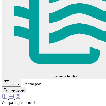
70 AH,450 CCA,Borne Izquierda
70 AH,600 CCA,Borne Derecha
70 AH,600 CCA,Borne Izquierda
780 CCA
90 AH
90 AH,640 CCA,Borne Derecha
90 AH,640 CCA,Borne Izquierda
selladores
90 AH,750 CCA,Borne Derecha
90 AH,750 CCA,Borne Izquierda
980 CCA
Borne Derecha
Borne Izquierda
Encuentra tu filtro
Ordenar por:
Filtros
Relevancia
Comparar productos