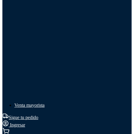
Líquido de frenos
Líquido de frenos
Ver todo
Líquido de frenos
DOT 3
DOT 4
Mineral
Venta mayorista
Sigue tu pedido
Ingresar