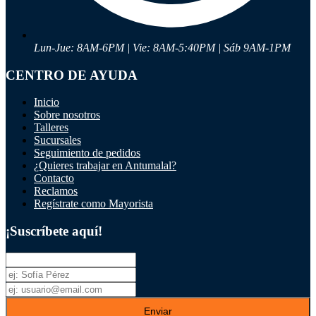
Lun-Jue: 8AM-6PM | Vie: 8AM-5:40PM | Sáb 9AM-1PM
Ayuda
CENTRO DE AYUDA
Inicio
Inicio
Sobre nosotros
Sobre nosotros
Talleres
Talleres
Sucursales
Sucursales
Seguimiento de pedidos
Seguimiento de pedidos
¿Quieres trabajar en Antumalal?
Contacto
¿Quieres trabajar en Antumalal?
Reclamos
Contacto
Regístrate como Mayorista
Reclamos
¡Suscríbete aquí!
Regístrate como Mayorista
Enviar