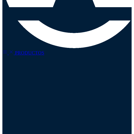
Refina tu
búsqueda
PRODUCTOS
Precio
Todos
Categorías