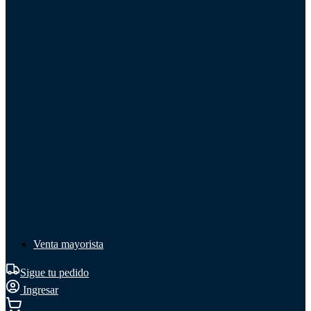
Líquido de frenos
Líquido de frenos
Ver todo
Líquido de frenos
DOT 3
DOT 4
Mineral
Venta mayorista
Sigue tu pedido
Ingresar