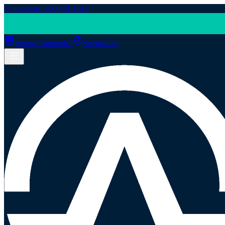
Fonoventas: 600 401 1313
Puntos Antumalal
Sucursales