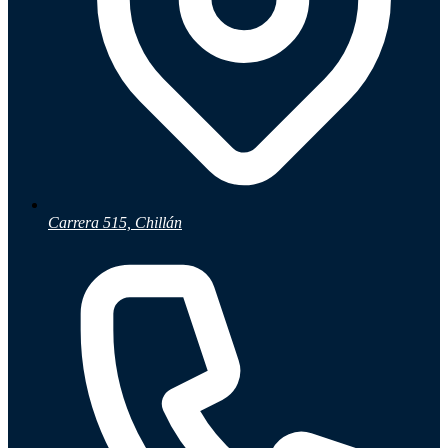
Carrera 515, Chillán