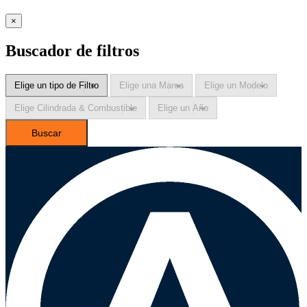
×
Buscador de filtros
Buscar