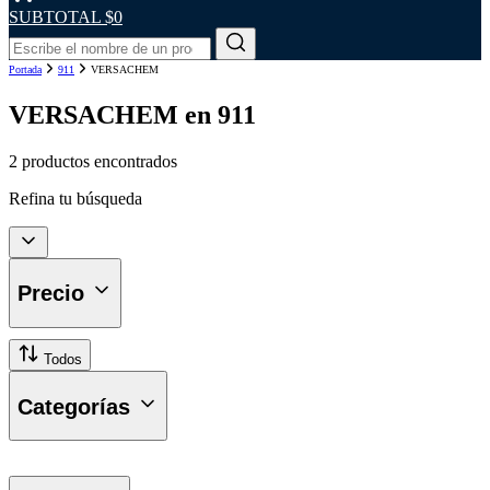
SUBTOTAL
$0
Portada
911
VERSACHEM
VERSACHEM en 911
2 productos encontrados
Refina tu búsqueda
Precio
Todos
Categorías
Refrigerantes y Anticongelantes