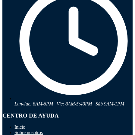
Ayuda
Inicio
Sobre nosotros
Talleres
Sucursales
Seguimiento de pedidos
¿Quieres trabajar en Antumalal?
Contacto
Reclamos
Regístrate como Mayorista
Lun-Jue: 8AM-6PM | Vie: 8AM-5:40PM | Sáb 9AM-1PM
CENTRO DE AYUDA
Inicio
Sobre nosotros