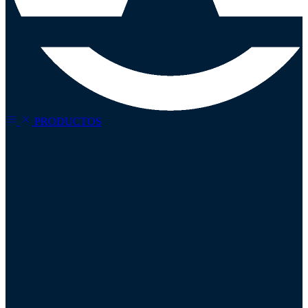
Refina tu
búsqueda
PRODUCTOS
Precio
Todos
Categorías
Plumillas