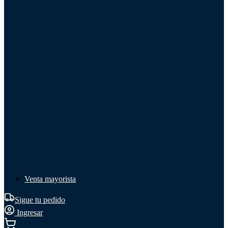
Líquido de frenos
Líquido de frenos
Ver todo
Líquido de frenos
DOT 3
DOT 4
Mineral
Venta mayorista
Sigue tu pedido
Ingresar