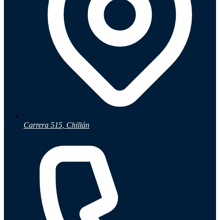
Carrera 515, Chillán