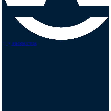
PRODUCTOS