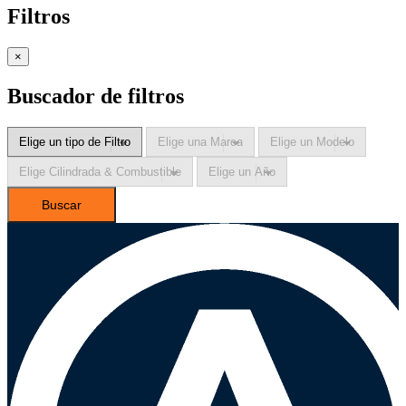
Filtros
×
Buscador de filtros
Buscar