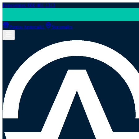
Fonoventas: 600 401 1313
Puntos Antumalal
Sucursales