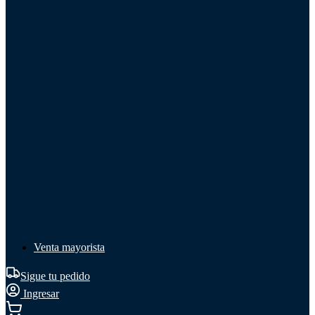
Líquido de frenos
Líquido de frenos
Ver todo
Líquido de frenos
DOT 3
DOT 4
Mineral
Venta mayorista
Sigue tu pedido
Ingresar