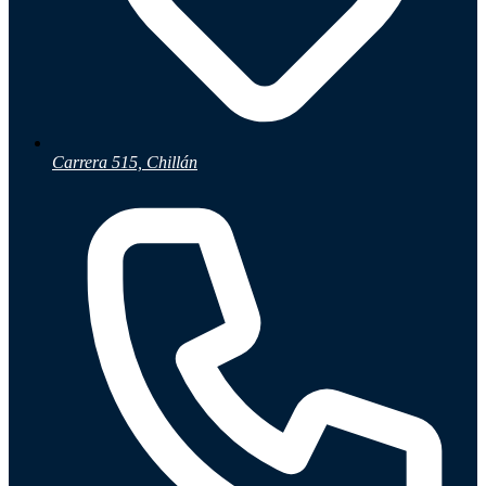
Ayuda
Inicio
Carrera 515, Chillán
Sobre nosotros
Talleres
Sucursales
Seguimiento de pedidos
¿Quieres trabajar en Antumalal?
Contacto
Reclamos
Regístrate como Mayorista