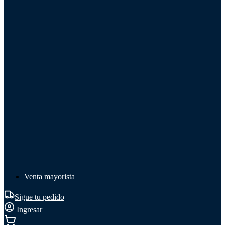
Líquido de frenos
Líquido de frenos
Ver todo
Líquido de frenos
DOT 3
DOT 4
Mineral
Venta mayorista
Sigue tu pedido
Ingresar