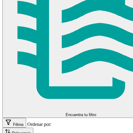
85 (515 Kg)
86 (530 kg)
87 (545 Kg)
88 (560 kg)
89 (580 Kg)
91 (615 kg)
92 (630 Kg)
94 (670 Kg)
95 (690 Kg)
96 (710 kg)
97 (730 Kg)
98 (750 kg)
99 (775 kg)
Encuentra tu filtro
Ordenar por:
Filtros