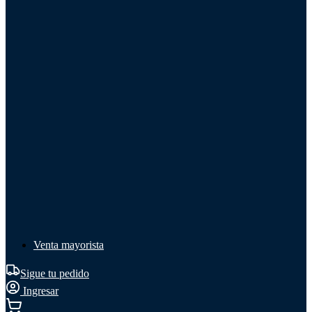
Líquido de frenos
Líquido de frenos
Ver todo
Líquido de frenos
DOT 3
DOT 4
Mineral
Venta mayorista
Sigue tu pedido
Ingresar