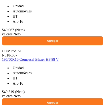
Unidad
Automóviles
HT
Ayuda
Aro 16
Inicio
$49.067 (Neto)
valores Neto
Sobre nosotros
Talleres
Sucursales
COMPASAL
Seguimiento de pedidos
NTPR087
195/50R16 Compasal Blazer HP 88 V
¿Quieres trabajar en Antumalal?
Contacto
Unidad
Reclamos
Automóviles
Regístrate como Mayorista
HT
Aro 16
$49.319 (Neto)
valores Neto