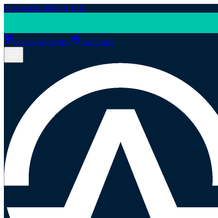
Fonoventas: 600 401 1313
Puntos Antumalal
Sucursales