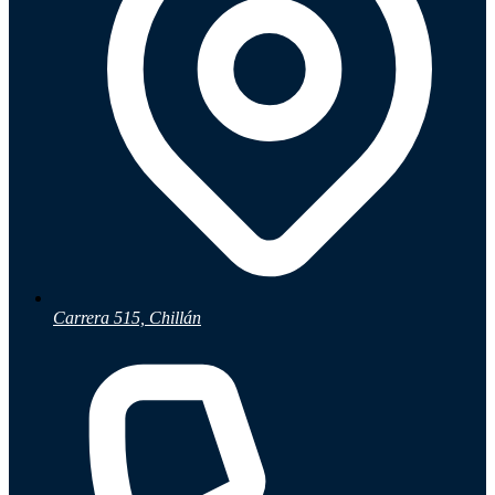
Ayuda
Inicio
Sobre nosotros
Talleres
Sucursales
Seguimiento de pedidos
¿Quieres trabajar en Antumalal?
Contacto
Carrera 515, Chillán
Reclamos
Regístrate como Mayorista