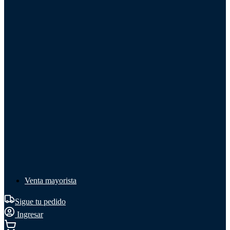
Líquido de frenos
Líquido de frenos
Ver todo
Líquido de frenos
DOT 3
DOT 4
Mineral
Venta mayorista
Sigue tu pedido
Ingresar