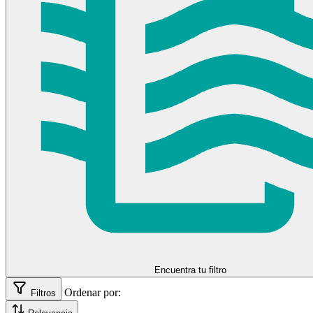
85 (515 Kg)
86 (530 kg)
87 (545 Kg)
88 (560 kg)
89 (580 Kg)
91 (615 kg)
92 (630 Kg)
94 (670 Kg)
95 (690 Kg)
96 (710 kg)
97 (730 Kg)
98 (750 kg)
99 (775 kg)
Encuentra tu filtro
Ordenar por:
Filtros