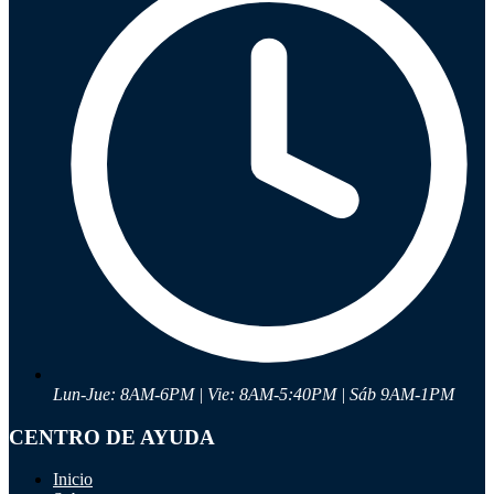
Ayuda
Inicio
Sobre nosotros
Talleres
Sucursales
Seguimiento de pedidos
¿Quieres trabajar en Antumalal?
Contacto
Reclamos
Regístrate como Mayorista
Lun-Jue: 8AM-6PM | Vie: 8AM-5:40PM | Sáb 9AM-1PM
CENTRO DE AYUDA
Inicio