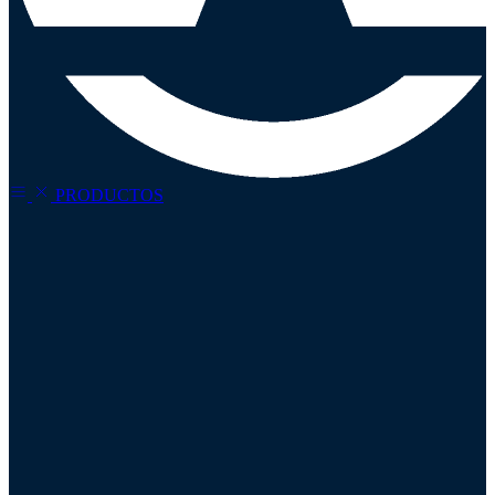
Refina tu
búsqueda
PRODUCTOS
Precio
Todos
Categorías
Plumillas