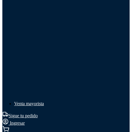
Líquido de frenos
Líquido de frenos
Ver todo
Líquido de frenos
DOT 3
DOT 4
Mineral
Venta mayorista
Sigue tu pedido
Ingresar