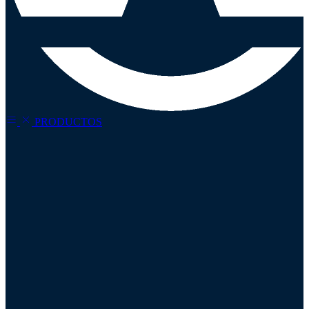
Refina tu
búsqueda
PRODUCTOS
Precio
Todos
Categorías
Plumillas