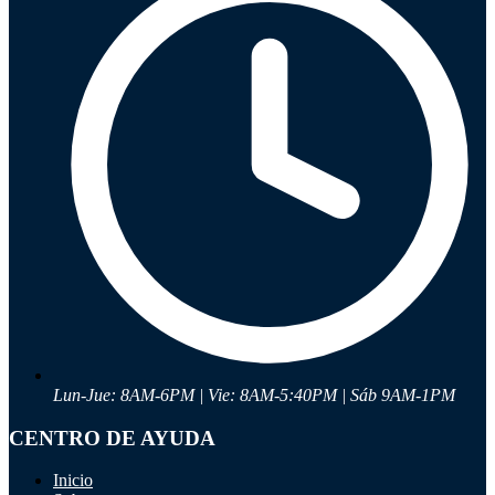
Ayuda
Inicio
Sobre nosotros
Talleres
Sucursales
Seguimiento de pedidos
¿Quieres trabajar en Antumalal?
Contacto
Reclamos
Regístrate como Mayorista
Lun-Jue: 8AM-6PM | Vie: 8AM-5:40PM | Sáb 9AM-1PM
CENTRO DE AYUDA
Inicio