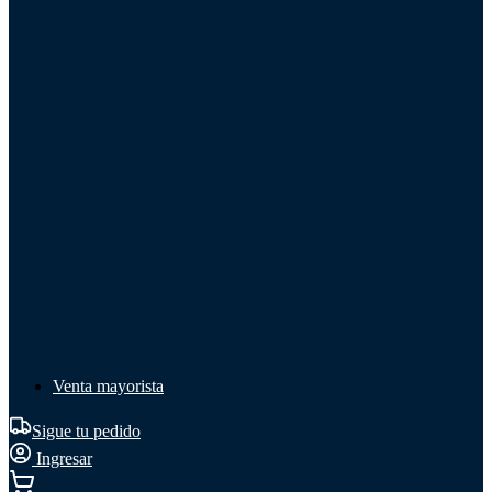
Líquido de frenos
Líquido de frenos
Ver todo
Líquido de frenos
DOT 3
DOT 4
Mineral
Venta mayorista
Sigue tu pedido
Ingresar