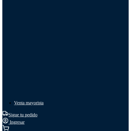
Líquido de frenos
Líquido de frenos
Ver todo
Líquido de frenos
DOT 3
DOT 4
Mineral
Venta mayorista
Sigue tu pedido
Ingresar