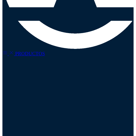
Refina tu
búsqueda
PRODUCTOS
Precio
Todos
Categorías
Plumillas