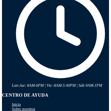
Ayuda
Inicio
Sobre nosotros
Talleres
Sucursales
Seguimiento de pedidos
¿Quieres trabajar en Antumalal?
Contacto
Reclamos
Regístrate como Mayorista
Lun-Jue: 8AM-6PM | Vie: 8AM-5:40PM | Sáb 9AM-1PM
CENTRO DE AYUDA
Inicio
Sobre nosotros