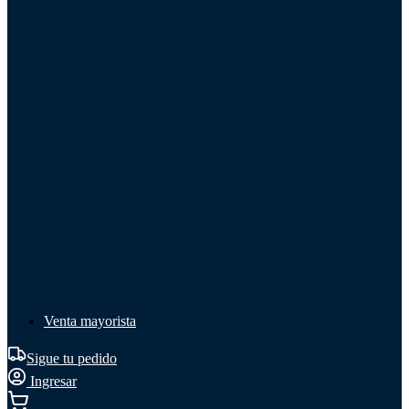
Líquido de frenos
Líquido de frenos
Ver todo
Líquido de frenos
DOT 3
DOT 4
Mineral
Venta mayorista
Sigue tu pedido
Ingresar