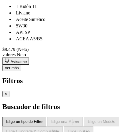
1 Bidón 1L
Liviano
Aceite Sintético
5W30
API SP
ACEA A5/B5
$8.479 (Neto)
valores Neto
Avisarme
Ver más
Filtros
×
Buscador de filtros