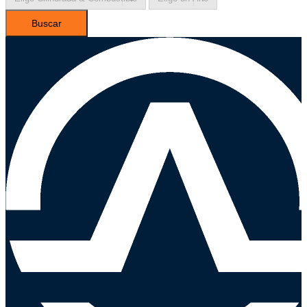
Buscar
Ayuda
Inicio
Sobre nosotros
Talleres
Sucursales
Seguimiento de pedidos
¿Quieres trabajar en Antumalal?
Contacto
Reclamos
Regístrate como Mayorista