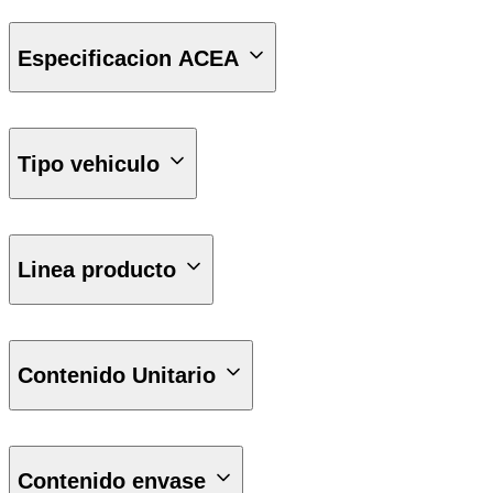
API SP
Especificacion ACEA
ACEA A5/B5
ACEA C2
Tipo vehiculo
Liviano
Linea producto
Selenia
Contenido Unitario
1 lt
Contenido envase