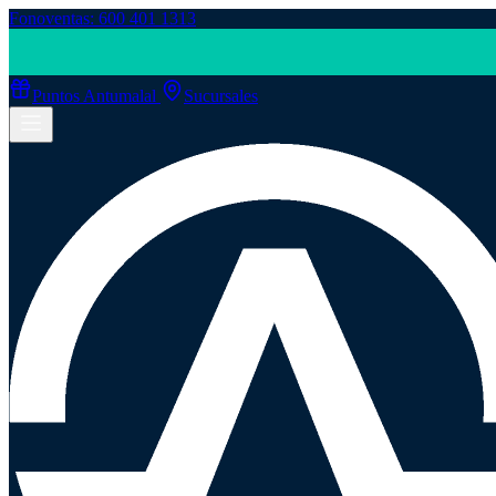
Fonoventas: 600 401 1313
Puntos Antumalal
Sucursales