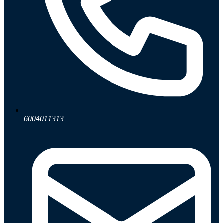
6004011313