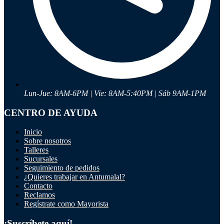
Ayuda
Inicio
Sobre nosotros
Talleres
Lun-Jue: 8AM-6PM | Vie: 8AM-5:40PM | Sáb 9AM-1PM
Sucursales
CENTRO DE AYUDA
Seguimiento de pedidos
¿Quieres trabajar en Antumalal?
Inicio
Contacto
Sobre nosotros
Talleres
Reclamos
Sucursales
Regístrate como Mayorista
Seguimiento de pedidos
¿Quieres trabajar en Antumalal?
Contacto
Reclamos
Regístrate como Mayorista
¡Suscríbete aquí!