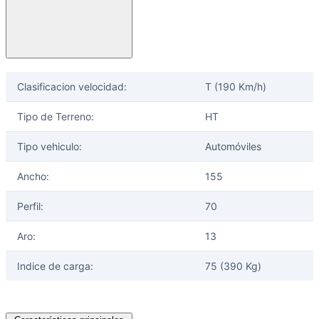
Ayuda
Clasificacion velocidad:
T (190 Km/h)
Inicio
Sobre nosotros
Tipo de Terreno:
HT
Talleres
Sucursales
Tipo vehiculo:
Automóviles
Seguimiento de pedidos
Ancho:
155
¿Quieres trabajar en Antumalal?
Contacto
Perfil:
70
Reclamos
Aro:
13
Regístrate como Mayorista
Indice de carga:
75 (390 Kg)