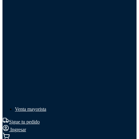
Líquido de frenos
Líquido de frenos
Ver todo
Líquido de frenos
DOT 3
DOT 4
Mineral
Venta mayorista
Sigue tu pedido
Ingresar