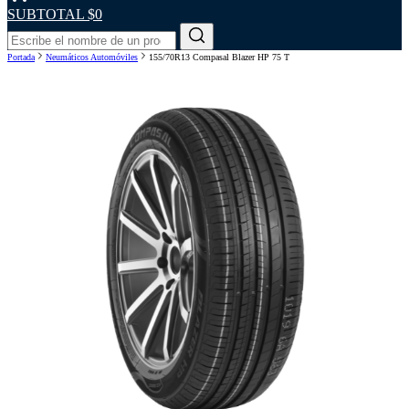
SUBTOTAL
$0
Portada
Neumáticos Automóviles
155/70R13 Compasal Blazer HP 75 T