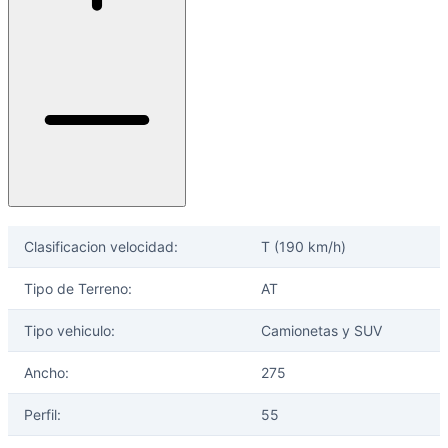
Ayuda
Inicio
Sobre nosotros
Talleres
Sucursales
Seguimiento de pedidos
Clasificacion velocidad:
T (190 km/h)
¿Quieres trabajar en Antumalal?
Contacto
Tipo de Terreno:
AT
Reclamos
Tipo vehiculo:
Camionetas y SUV
Regístrate como Mayorista
Ancho:
275
Perfil:
55