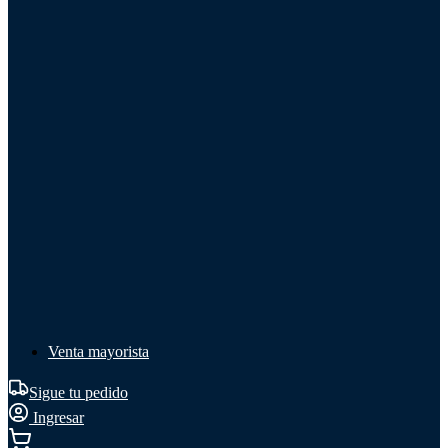
Líquido de frenos
Líquido de frenos
Ver todo
Líquido de frenos
DOT 3
DOT 4
Mineral
Venta mayorista
Sigue tu pedido
Ingresar