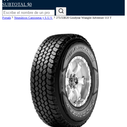
SUBTOTAL
$0
Portada
Neumáticos Camionetas y S.U.V.
275/55R20 Goodyear Wrangler Adventure 113 T