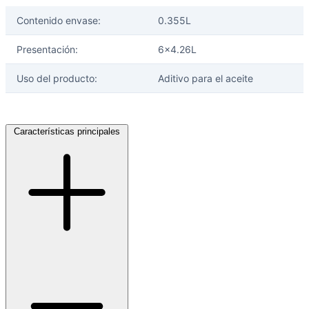
Contenido envase:
0.355L
Presentación:
6x4.26L
Ayuda
Uso del producto:
Aditivo para el aceite
Inicio
Sobre nosotros
Talleres
Características principales
Sucursales
Seguimiento de pedidos
¿Quieres trabajar en Antumalal?
Contacto
Reclamos
Regístrate como Mayorista