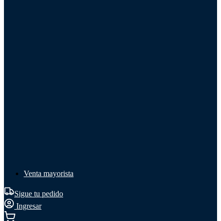
Líquido de frenos
Líquido de frenos
Ver todo
Líquido de frenos
DOT 3
DOT 4
Mineral
Venta mayorista
Sigue tu pedido
Ingresar