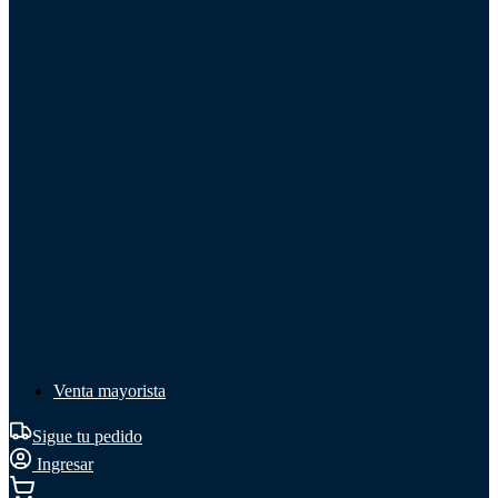
Líquido de frenos
Líquido de frenos
Ver todo
Líquido de frenos
DOT 3
DOT 4
Mineral
Venta mayorista
Sigue tu pedido
Ingresar