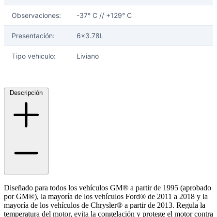
Observaciones:
-37° C // +129° C
Presentación:
6x3.78L
Ayuda
Tipo vehiculo:
Liviano
Inicio
Sobre nosotros
Talleres
Descripción
Sucursales
Seguimiento de pedidos
¿Quieres trabajar en Antumalal?
Contacto
Reclamos
Regístrate como Mayorista
Diseñado para todos los vehículos GM® a partir de 1995 (aprobado
por GM®), la mayoría de los vehículos Ford® de 2011 a 2018 y la
mayoría de los vehículos de Chrysler® a partir de 2013. Regula la
temperatura del motor, evita la congelación y protege el motor contra