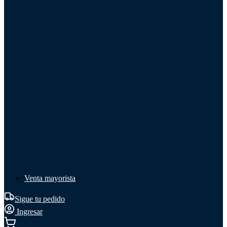
Líquido de frenos
Líquido de frenos
Ver todo
Líquido de frenos
DOT 3
DOT 4
Mineral
Venta mayorista
Sigue tu pedido
Ingresar