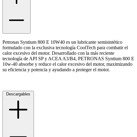
Ayuda
Inicio
Petronas Syntium 800 E 10W40 es un lubricante semisintético
Sobre nosotros
formulado con la exclusiva tecnología CoolTech para combatir el
calor excesivo del motor. Desarrollado con la más reciente
Talleres
tecnología de API SP y ACEA A3/B4, PETRONAS Syntium 800 E
Sucursales
10w-40 absorbe y reduce el calor excesivo del motor, maximizando
su eficiencia y potencia y ayudando a proteger el motor.
Seguimiento de pedidos
¿Quieres trabajar en Antumalal?
Contacto
Reclamos
Descargables
Regístrate como Mayorista