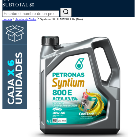
SUBTOTAL
$0
Portada
Aceites de Motor
Syntium 800 E 10W40 4 lts (6x4)