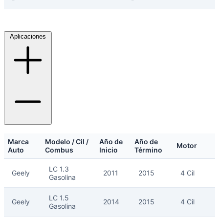
Ayuda
Aplicaciones
Inicio
Sobre nosotros
Talleres
Sucursales
Seguimiento de pedidos
¿Quieres trabajar en Antumalal?
Contacto
Marca
Modelo / Cil /
Año de
Año de
Motor
Reclamos
Auto
Combus
Inicio
Término
Regístrate como Mayorista
LC 1.3
Geely
2011
2015
4 Cil
Gasolina
LC 1.5
Geely
2014
2015
4 Cil
Gasolina