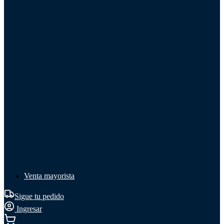
Líquido de frenos
Líquido de frenos
Ver todo
Líquido de frenos
DOT 3
DOT 4
Mineral
Venta mayorista
Sigue tu pedido
Ingresar