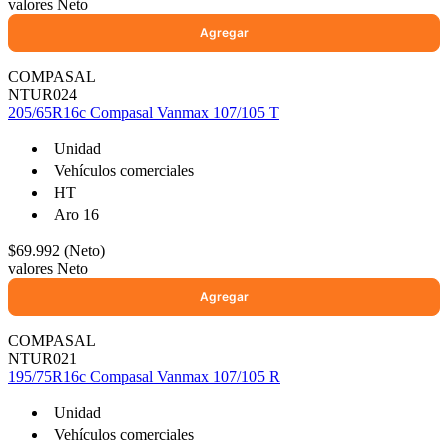
valores Neto
Ayuda
COMPASAL
NTUR024
205/65R16c Compasal Vanmax 107/105 T
Inicio
Unidad
Sobre nosotros
Vehículos comerciales
Talleres
HT
Sucursales
Aro 16
Seguimiento de pedidos
$69.992 (Neto)
¿Quieres trabajar en Antumalal?
valores Neto
Contacto
Reclamos
Regístrate como Mayorista
COMPASAL
NTUR021
195/75R16c Compasal Vanmax 107/105 R
Unidad
Vehículos comerciales