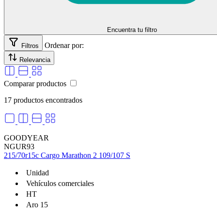
94 (670 Kg)
95 (690 Kg)
96 (710 kg)
Encuentra tu filtro
97 (730 Kg)
98 (750 kg)
Ordenar por:
Filtros
99 (775 kg)
Relevancia
selladores
Comparar productos
17 productos encontrados
GOODYEAR
NGUR93
215/70r15c Cargo Marathon 2 109/107 S
Unidad
Vehículos comerciales
HT
Aro 15