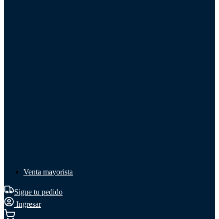
Líquido de frenos
Líquido de frenos
Ver todo
Líquido de frenos
DOT 3
DOT 4
Mineral
Venta mayorista
Sigue tu pedido
Ingresar