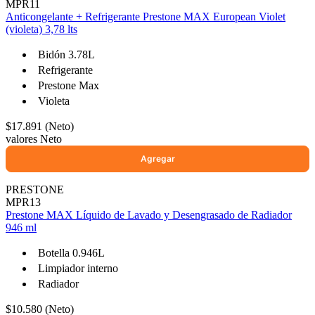
MPR11
Anticongelante + Refrigerante Prestone MAX European Violet
(violeta) 3,78 lts
Ayuda
Bidón 3.78L
Refrigerante
Prestone Max
Inicio
Violeta
Sobre nosotros
Talleres
$17.891 (Neto)
valores Neto
Sucursales
Seguimiento de pedidos
¿Quieres trabajar en Antumalal?
PRESTONE
Contacto
MPR13
Prestone MAX Líquido de Lavado y Desengrasado de Radiador
Reclamos
946 ml
Regístrate como Mayorista
Botella 0.946L
Limpiador interno
Radiador
$10.580 (Neto)