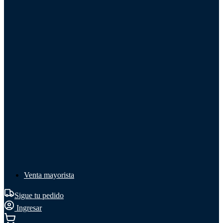
Líquido de frenos
Líquido de frenos
Ver todo
Líquido de frenos
DOT 3
DOT 4
Mineral
Venta mayorista
Sigue tu pedido
Ingresar