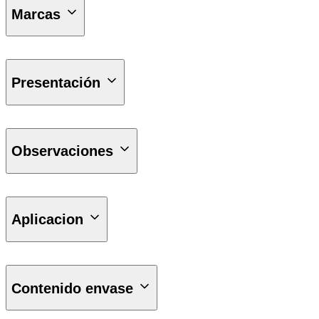
Marcas
PRESTONE
Presentación
6x3.78L
6x5.67L
Observaciones
-37° C // +129° C
Aplicacion
Acura & Infiniti
Audi
Contenido envase
Honda
Jaguar
Kia, Hyundai, Nissan, Mazda, Mitsubishi, Suzuki, Subaru