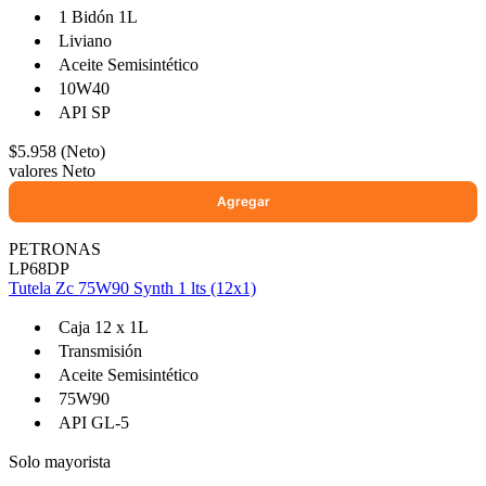
1 Bidón 1L
Liviano
Aceite Semisintético
10W40
API SP
$5.958 (Neto)
valores Neto
PETRONAS
LP68DP
Tutela Zc 75W90 Synth 1 lts (12x1)
Caja 12 x 1L
Transmisión
Aceite Semisintético
75W90
API GL-5
Solo mayorista