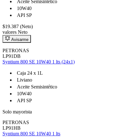
Aceite Semisintético
10W40
API SP
Ayuda
$19.387 (Neto)
valores Neto
Inicio
Avisarme
Sobre nosotros
PETRONAS
Talleres
LP91DB
Syntium 800 SE 10W40 1 lts (24x1)
Sucursales
Seguimiento de pedidos
Caja 24 x 1L
¿Quieres trabajar en Antumalal?
Liviano
Aceite Semisintético
Contacto
10W40
Reclamos
API SP
Regístrate como Mayorista
Solo mayorista
PETRONAS
LP91HB
Syntium 800 SE 10W40 1 lts