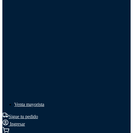
Líquido de frenos
Líquido de frenos
Ver todo
Líquido de frenos
DOT 3
DOT 4
Mineral
Venta mayorista
Sigue tu pedido
Ingresar