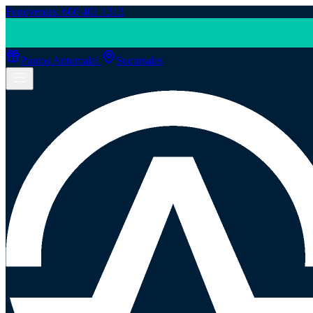
Fonoventas: 600 401 1313
Puntos Antumalal
Sucursales