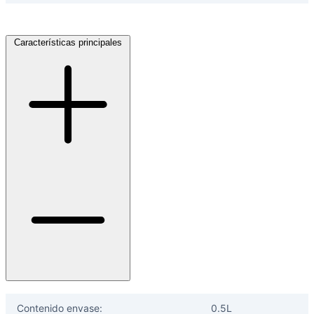
Características principales
Ayuda
Inicio
Sobre nosotros
Talleres
Sucursales
Seguimiento de pedidos
¿Quieres trabajar en Antumalal?
Contacto
Reclamos
Regístrate como Mayorista
Contenido envase:
0.5L