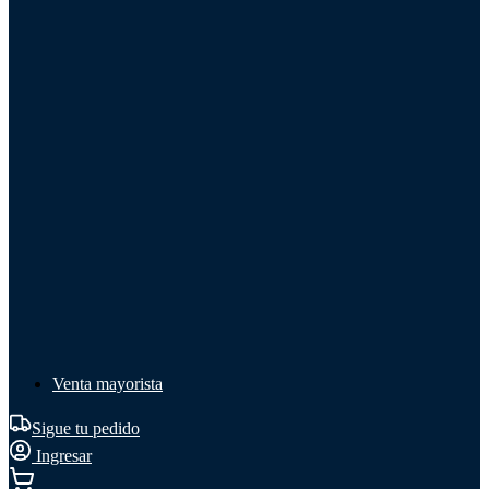
Líquido de frenos
Líquido de frenos
Ver todo
Líquido de frenos
DOT 3
DOT 4
Mineral
Venta mayorista
Sigue tu pedido
Ingresar