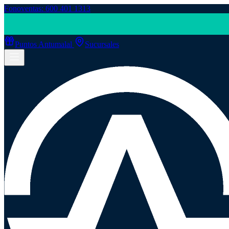
Fonoventas: 600 401 1313
Puntos Antumalal
Sucursales