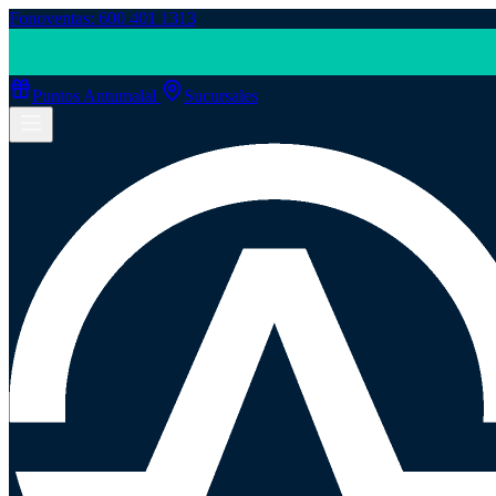
Fonoventas: 600 401 1313
Puntos Antumalal
Sucursales