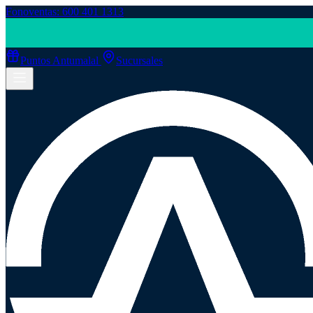
Fonoventas: 600 401 1313
Puntos Antumalal
Sucursales