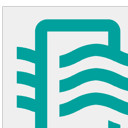
Ayuda
Inicio
Sobre nosotros
Talleres
Sucursales
Seguimiento de pedidos
¿Quieres trabajar en Antumalal?
Contacto
Reclamos
Regístrate como Mayorista