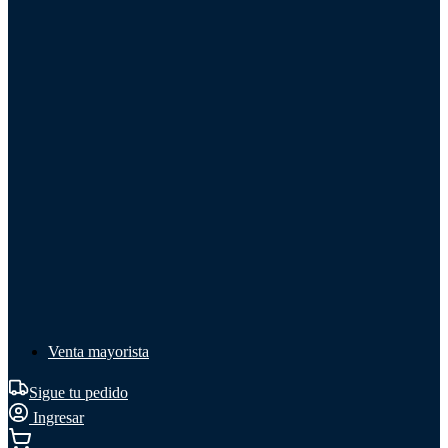
Líquido de frenos
Líquido de frenos
Ver todo
Líquido de frenos
DOT 3
DOT 4
Mineral
Venta mayorista
Sigue tu pedido
Ingresar