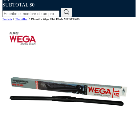
SUBTOTAL
$0
Portada
Plumillas
Plumilla Wega Flat Blade WFB19/480