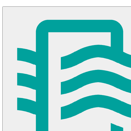
Ayuda
Inicio
Sobre nosotros
Talleres
Sucursales
Seguimiento de pedidos
¿Quieres trabajar en Antumalal?
Contacto
Reclamos
Regístrate como Mayorista