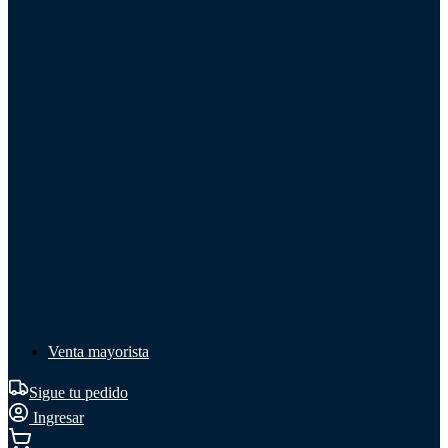
Líquido de frenos
Líquido de frenos
Ver todo
Líquido de frenos
DOT 3
DOT 4
Mineral
Venta mayorista
Sigue tu pedido
Ingresar