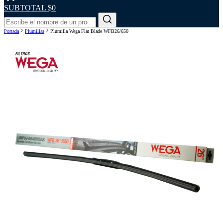
SUBTOTAL
$0
Portada
Plumillas
Plumilla Wega Flat Blade WFB26/650