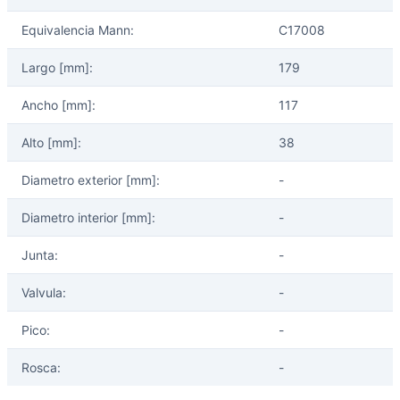
Equivalencia Mann:
C17008
Ayuda
Largo [mm]:
179
Ancho [mm]:
117
Inicio
Sobre nosotros
Alto [mm]:
38
Talleres
Diametro exterior [mm]:
-
Sucursales
Seguimiento de pedidos
Diametro interior [mm]:
-
¿Quieres trabajar en Antumalal?
Contacto
Junta:
-
Reclamos
Valvula:
-
Regístrate como Mayorista
Pico:
-
Rosca:
-