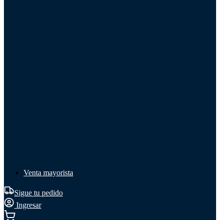
Líquido de frenos
Líquido de frenos
Ver todo
Líquido de frenos
DOT 3
DOT 4
Mineral
Venta mayorista
Sigue tu pedido
Ingresar