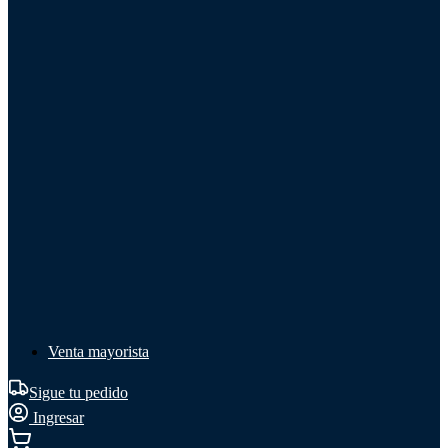
Líquido de frenos
Líquido de frenos
Ver todo
Líquido de frenos
DOT 3
DOT 4
Mineral
Venta mayorista
Sigue tu pedido
Ingresar