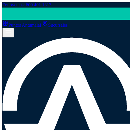
Fonoventas: 600 401 1313
Puntos Antumalal
Sucursales