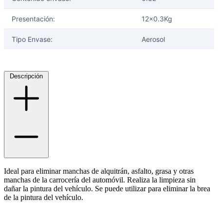
Presentación:
12x0.3Kg
Ayuda
Tipo Envase:
Aerosol
Inicio
Sobre nosotros
Descripción
Talleres
Sucursales
Seguimiento de pedidos
¿Quieres trabajar en Antumalal?
Contacto
Reclamos
Regístrate como Mayorista
Ideal para eliminar manchas de alquitrán, asfalto, grasa y otras
manchas de la carrocería del automóvil. Realiza la limpieza sin
dañar la pintura del vehículo. Se puede utilizar para eliminar la brea
de la pintura del vehículo.