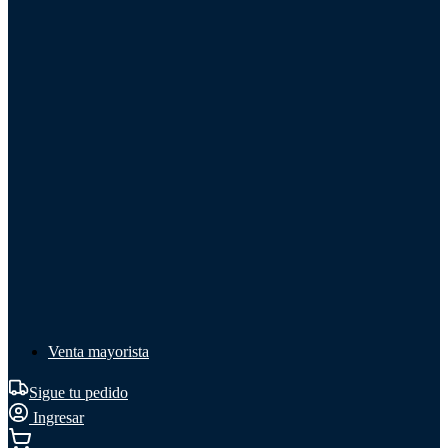
Líquido de frenos
Líquido de frenos
Ver todo
Líquido de frenos
DOT 3
DOT 4
Mineral
Venta mayorista
Sigue tu pedido
Ingresar