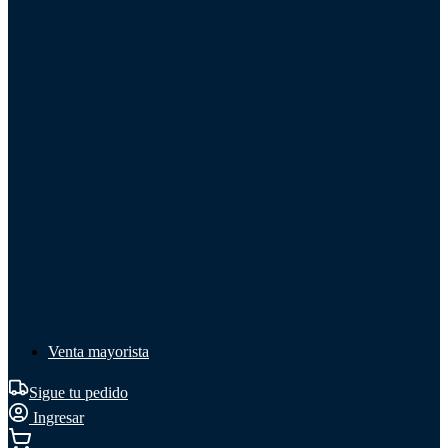
Líquido de frenos
Líquido de frenos
Ver todo
Líquido de frenos
DOT 3
DOT 4
Mineral
Venta mayorista
Sigue tu pedido
Ingresar