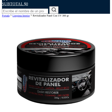
SUBTOTAL
$0
Portada
Limpieza Interior
Revitalizador Panel Con UV 300 gr