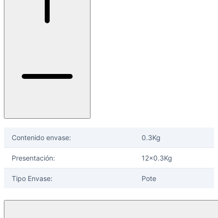
Ayuda
Inicio
Sobre nosotros
Talleres
Sucursales
Seguimiento de pedidos
¿Quieres trabajar en Antumalal?
Contacto
Contenido envase:
0.3Kg
Reclamos
Presentación:
12x0.3Kg
Regístrate como Mayorista
Tipo Envase:
Pote