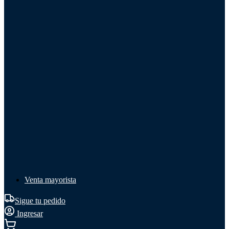
Líquido de frenos
Líquido de frenos
Ver todo
Líquido de frenos
DOT 3
DOT 4
Mineral
Venta mayorista
Sigue tu pedido
Ingresar