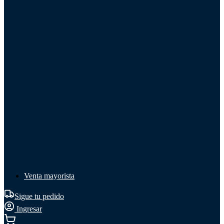
Líquido de frenos
Líquido de frenos
Ver todo
Líquido de frenos
DOT 3
DOT 4
Mineral
Venta mayorista
Sigue tu pedido
Ingresar