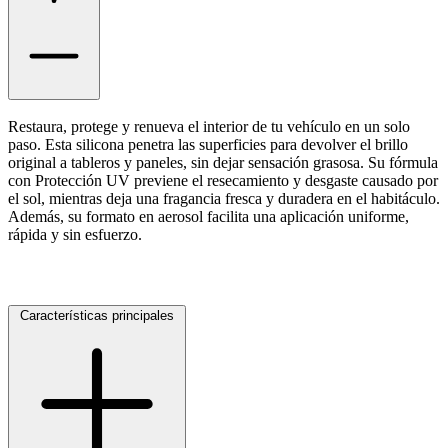
Ayuda
Inicio
Restaura, protege y renueva el interior de tu vehículo en un solo
paso. Esta silicona penetra las superficies para devolver el brillo
Sobre nosotros
original a tableros y paneles, sin dejar sensación grasosa. Su fórmula
Talleres
con Protección UV previene el resecamiento y desgaste causado por
el sol, mientras deja una fragancia fresca y duradera en el habitáculo.
Sucursales
Además, su formato en aerosol facilita una aplicación uniforme,
Seguimiento de pedidos
rápida y sin esfuerzo.
¿Quieres trabajar en Antumalal?
Contacto
Reclamos
Características principales
Regístrate como Mayorista