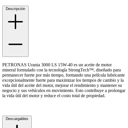
Descripción
Ayuda
Inicio
Sobre nosotros
Talleres
Sucursales
PETRONAS Urania 3000 LS 15W-40 es un aceite de motor
Seguimiento de pedidos
mineral formulado con la tecnología StrongTech™, diseñado para
¿Quieres trabajar en Antumalal?
permanecer fuerte por más tiempo, formando una película lubricante
excepcionalmente fuerte para maximizar los tiempos de cambio y la
Contacto
vida útil del aceite del motor, mejorar el rendimiento y mantener su
Reclamos
negocio y sus vehículos en movimiento. Esto contribuye a prolongar
Regístrate como Mayorista
la vida útil del motor y reduce el costo total de propiedad.
Descargables