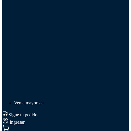
Líquido de frenos
Líquido de frenos
Ver todo
Líquido de frenos
DOT 3
DOT 4
Mineral
Venta mayorista
Sigue tu pedido
Ingresar