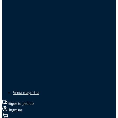
Líquido de frenos
Líquido de frenos
Ver todo
Líquido de frenos
DOT 3
DOT 4
Mineral
Venta mayorista
Sigue tu pedido
Ingresar