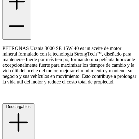
Ayuda
Inicio
Sobre nosotros
PETRONAS Urania 3000 SE 15W-40 es un aceite de motor
mineral formulado con la tecnología StrongTech™, diseñado para
Talleres
mantenerse fuerte por más tiempo, formando una película lubricante
Sucursales
excepcionalmente fuerte para maximizar los tiempos de cambio y la
vida útil del aceite del motor, mejorar el rendimiento y mantener su
Seguimiento de pedidos
negocio y sus vehículos en movimiento. Esto contribuye a prolongar
¿Quieres trabajar en Antumalal?
la vida útil del motor y reduce el costo total de propiedad.
Contacto
Reclamos
Regístrate como Mayorista
Descargables